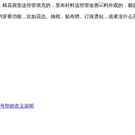
，棉花肩垫这些管填充的，里布衬料这些管改善
料外观的，都
的穿着功能，比如花边、抽褶、贴布绣、订珠烫钻，或者没什么
装号型的含义说明