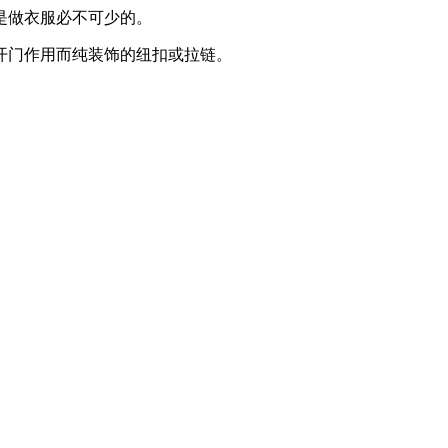
是做衣服必不可少的。
开门作用而纯装饰的纽扣或拉链。