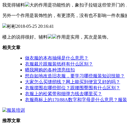
我觉得辅料
大的作用是功能性的，象扣子拉链这些管开门的
另外一个作用是装饰性的，有更漂亮，没有也不影响一件衣服
彬彬
2018-05-25 20:16:41
楼上的说得很好。辅料
作用是实用，其次是装饰。
相关文章
做衣服的本布抽绳是什么意思？
衣服裁片跟服装纸样有什么区别？
晒我网购的各种漂亮纽扣
想自如地改造旧衣服，要学习哪些服装知识技能？
大家怎么买缝纫线？网上能买到便宜又好的吗？
衣服摆围在哪些部位？跟腰围臀围有什么区别？
衣服上的松紧带和细弹力线去哪里买？
衣服商标上的170/88A数字和字母是什么意思？服
推荐文章