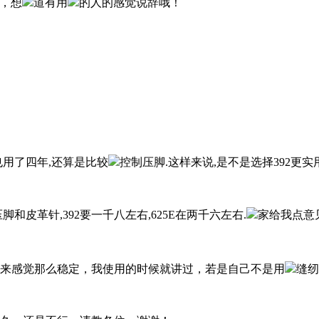
的，想
道有用
的人的感觉说辞哦！
我也用了四年,还算是比较
控制压脚.这样来说,是不是选择392更实
脚和皮革针,392要一千八左右,625E在两千六左右.
家给我点意
用起来感觉那么稳定，我使用的时候就讲过，若是自己不是用
缝纫