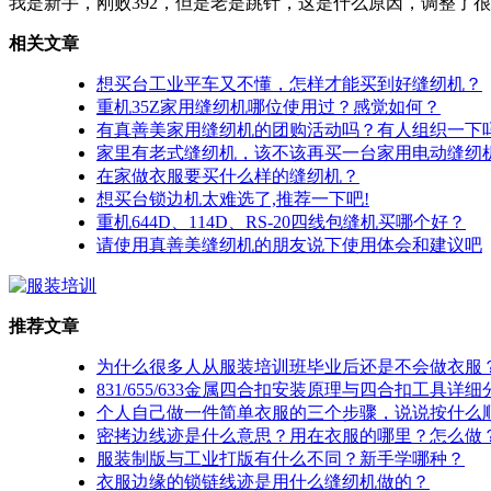
我是新手，刚败392，但是老是跳针，这是什么原因，调整了
相关文章
想买台工业平车又不懂，怎样才能买到好缝纫机？
重机35Z家用缝纫机哪位使用过？感觉如何？
有真善美家用缝纫机的团购活动吗？有人组织一下
家里有老式缝纫机，该不该再买一台家用电动缝纫
在家做衣服要买什么样的缝纫机？
想买台锁边机太难选了,推荐一下吧!
重机644D、114D、RS-20四线包缝机买哪个好？
请使用真善美缝纫机的朋友说下使用体会和建议吧
推荐文章
为什么很多人从服装培训班毕业后还是不会做衣服
831/655/633金属四合扣安装原理与四合扣工具详细
个人自己做一件简单衣服的三个步骤，说说按什么
密拷边线迹是什么意思？用在衣服的哪里？怎么做
服装制版与工业打版有什么不同？新手学哪种？
衣服边缘的锁链线迹是用什么缝纫机做的？