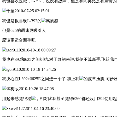
我也喜欢这款，L-392，说没有故障，但是和同类比是有点贵
千童
2010-07-25 02:15:01
我也是很喜欢L-392的
属质感
但是625的调速更吸引人
应该更适合新手吧
igor9110
2010-10-18 00:09:27
我也在392和625之间纠结.对于缝纫来说,我倒不算新手,飞跃
igor9110
2010-10-18 14:34:26
我决心在L392和625E之间选一个了.加上我
的皮革压脚,同步压
试梅妆
2010-10-26 18:47:08
用起来感觉很稳
，相对比我甚至觉得6260都还没用392使
Sxwei1127
2011-04-16 23:40:09