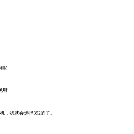
用呢
见呀
机，我就会选择392的了。