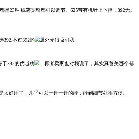
是23种 线迹宽窄都可以调节。625带有机针上下控，392无。
92.不过392的
属外壳很吸引我。
好于392的优越功
，再者卖家也对我说了，其实真善美哪个都
是太好用了，几乎可以一针一针的缝，缝到细节处很方便。