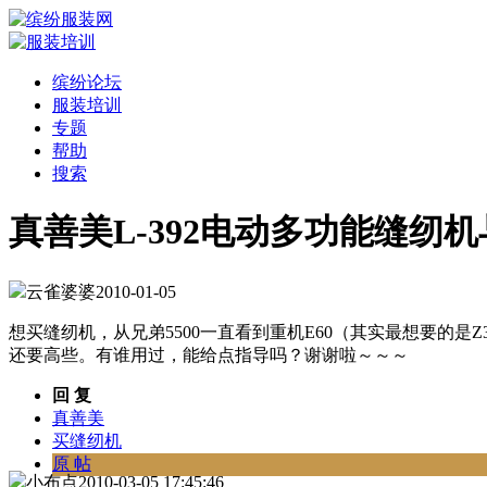
缤纷论坛
服装培训
专题
帮助
搜索
真善美L-392电动多功能缝纫机
云雀婆婆
2010-01-05
想买缝纫机，从兄弟5500一直看到重机E60（其实最想要的是Z3
还要高些。有谁用过，能给点指导吗？谢谢啦～～～
回 复
真善美
买缝纫机
原 帖
小布点
2010-03-05 17:45:46