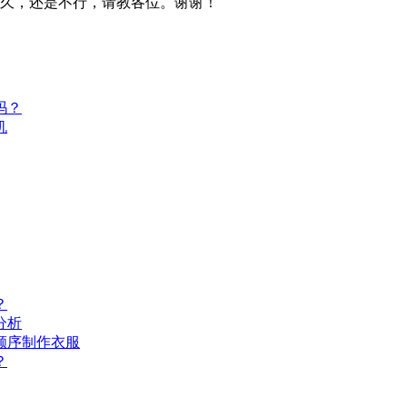
很久，还是不行，请教各位。谢谢！
吗？
机
？
分析
顺序制作衣服
？