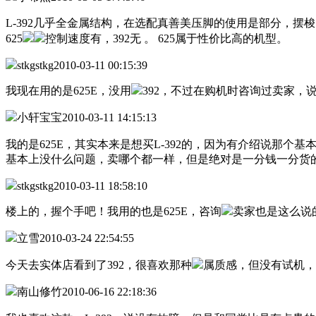
L-392几乎全金属结构，在选配真善美压脚的使用是部分，摆梭
625
控制速度有，392无 。 625属于性价比高的机型。
stkgstkg
2010-03-11 00:15:39
我现在用的是625E，没用
392，不过在购机时咨询过卖家，说3
小轩宝宝
2010-03-11 14:15:13
我的是625E，其实本来是想买L-392的，因为有介绍说那个基
基本上没什么问题，卖哪个都一样，但是绝对是一分钱一分货
stkgstkg
2010-03-11 18:58:10
楼上的，握个手吧！我用的也是625E，咨询
卖家也是这么说
立雪
2010-03-24 22:54:55
今天去实体店看到了392，很喜欢那种
属质感，但没有试机，
南山修竹
2010-06-16 22:18:36