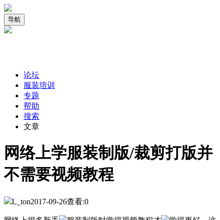
导航
论坛
服装培训
专题
帮助
搜索
文章
网络上学服装制版/裁剪打版并
不需要视频教程
L_ton
2017-09-26
查看:
0