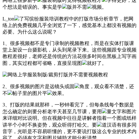
网络上很多新手
服装制版时觉得视频教程才
学得更好，这
个想法是错误的。事实是学
版并不需
视频。
L_ton
了写缤纷服装培训教程中的打版市场分析章节，把网
络上的免费视频几乎全浏览了一下，感觉基本上都没有视频的
必要。为什么这么说呢？
1、很多视频都不是专门录制的视频教程，而是在实体打版课
堂上架设一台摄影机，从头到尾录下来。这些视频跟专业视频
教程差很好，老师还是传统的方法花很多时间在黑板上写字画
图，其实过程都可省略，直接呈现图
就好了。
2、很多视频的图片是远镜头或固
角度，观众看不清楚，还
不
帖子里的图片平
效果。
3、打版的结果就那样，一秒钟看完了，但每条线每个数据是
怎么确定的则要分析老半天甚至几节课，要用
量文字和图片
来详细对比说明。但在视频中往往是讲解者指着一个图或纸样
讲半个小时不换姿势，观众听得打哈欠。要
道汉语有很多同
音字，光听是不容易听懂的，更不要说打版这么专业的技术内
容了，必须有文字和图片辅助才能分析清楚。